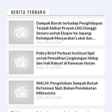
BERITA TERBARU
Dampak Buruk terhadap Penghidupan
Terjadi Akibat Proyek LNG Donggi-
Senoro untuk Ekspor ke Jepang:
Kelompok Masyarakat Lokal dan
Rabu, 24 Juni 2026
Organisasi Lingkungan Hidup
Indonesia Ajukan Tuntutan
Penyelesaian kepada Sektor Publik
Policy Brief Perkuat Institusi Sipil
dan Swasta Jepang
untuk Pemulihan Lingkungan Hidup
dan Hak Rakyat di Kawasan Hutan
Senin, 15 Juni 2026
WALHI: Pengelolaan Sampah Butuh
Reformasi Sipil, Bukan Pendekatan
Militeristis
Senin, 15 Juni 2026