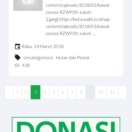
content/uploads/2018/03/kawal-
zonasi-RZWP2K-sulsel-
2.jpeg|,https://beta.walhi.or.id/wp-
content/uploads/2018/03/kawal-
zonasi-RZWP2K-sulsel- ...
Rabu, 14 Maret 2018
,
Uncategorized
Hutan dan Pesisir
438
‹
1
2
3
4
5
6
7
8
...
15
16
›