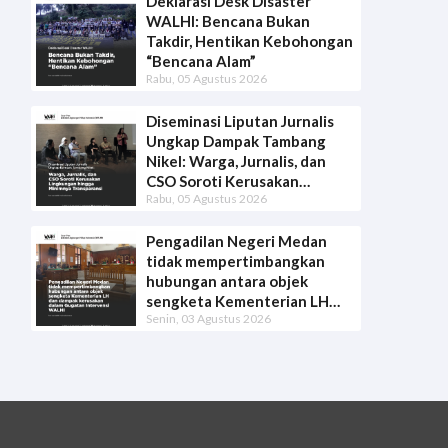
Deklarasi Desk Disaster
WALHI: Bencana Bukan
Takdir, Hentikan Kebohongan
“Bencana Alam”
Rabu, 05 Agustus 2026
Diseminasi Liputan Jurnalis
Ungkap Dampak Tambang
Nikel: Warga, Jurnalis, dan
CSO Soroti Kerusakan
Rabu, 05 Agustus 2026
Lingkungan hingga Minimnya
Transparansi
Pengadilan Negeri Medan
tidak mempertimbangkan
hubungan antara objek
sengketa Kementerian LH
Senin, 03 Agustus 2026
dan dampak kerusakan dalam
Gugatan Intervensi WALHI