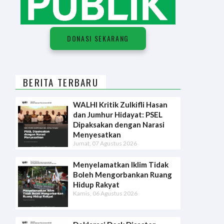
D
O
N
A
S
I
S
E
K
A
R
A
N
G
DONASI SEKARANG
BERITA TERBARU
WALHI Kritik Zulkifli Hasan
dan Jumhur Hidayat: PSEL
Dipaksakan dengan Narasi
Menyesatkan
Jumat, 07 Agustus 2026
Menyelamatkan Iklim Tidak
Boleh Mengorbankan Ruang
Hidup Rakyat
Kamis, 06 Agustus 2026