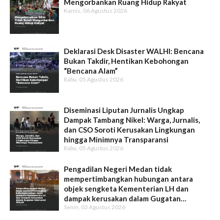
Mengorbankan Ruang Hidup Rakyat
Kamis, 06 Agustus 2026
Deklarasi Desk Disaster WALHI: Bencana
Bukan Takdir, Hentikan Kebohongan
“Bencana Alam”
Rabu, 05 Agustus 2026
Diseminasi Liputan Jurnalis Ungkap
Dampak Tambang Nikel: Warga, Jurnalis,
dan CSO Soroti Kerusakan Lingkungan
hingga Minimnya Transparansi
Rabu, 05 Agustus 2026
Pengadilan Negeri Medan tidak
mempertimbangkan hubungan antara
objek sengketa Kementerian LH dan
dampak kerusakan dalam Gugatan
Senin, 03 Agustus 2026
Intervensi WALHI