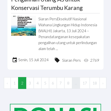
Konservasi Terumbu Karang
Siaran PersEksekutif Nasional
Wahana Lingkungan Hidup Indonesia
(WALHI) Jakarta, 13 Juli 2024 –
Penandatanganan kesepakatan
pengalihan utang untuk perlindungan
alam telah ...
Senin, 15 Juli 2024
Siaran Pers
2769
‹
1
2
3
4
5
6
7
8
...
17
18
›