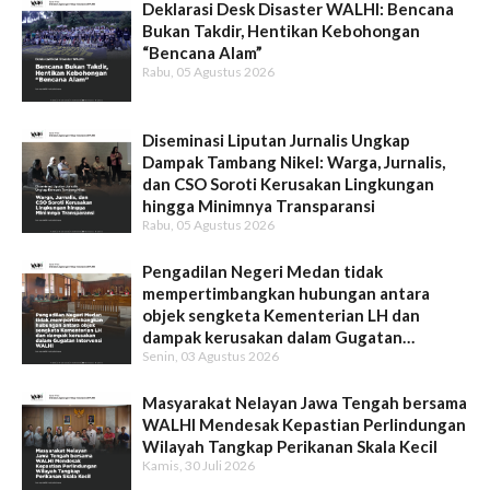
Deklarasi Desk Disaster WALHI: Bencana
Bukan Takdir, Hentikan Kebohongan
“Bencana Alam”
Rabu, 05 Agustus 2026
Diseminasi Liputan Jurnalis Ungkap
Dampak Tambang Nikel: Warga, Jurnalis,
dan CSO Soroti Kerusakan Lingkungan
hingga Minimnya Transparansi
Rabu, 05 Agustus 2026
Pengadilan Negeri Medan tidak
mempertimbangkan hubungan antara
objek sengketa Kementerian LH dan
dampak kerusakan dalam Gugatan
Senin, 03 Agustus 2026
Intervensi WALHI
Masyarakat Nelayan Jawa Tengah bersama
WALHI Mendesak Kepastian Perlindungan
Wilayah Tangkap Perikanan Skala Kecil
Kamis, 30 Juli 2026