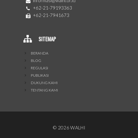
informasi@walhi.or.id
+62-21-79193363
+62-21-7941673
SITEMAP
BERANDA
BLOG
REGULASI
PUBLIKASI
DUKUNG KAMI
TENTANG KAMI
©
2026
WALHI