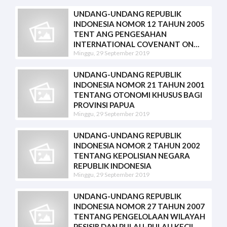
UNDANG-UNDANG REPUBLIK
INDONESIA NOMOR 12 TAHUN 2005
TENT ANG PENGESAHAN
INTERNATIONAL COVENANT ON
Minggu, 29 September 2019
CIVIL AND POLITICAL RIGHTS
(KOVENAN INTERNASIONAL
TENTANG HAK-HAK SIPIL DAN
UNDANG-UNDANG REPUBLIK
POLITIK)
INDONESIA NOMOR 21 TAHUN 2001
TENTANG OTONOMI KHUSUS BAGI
PROVINSI PAPUA
Minggu, 29 September 2019
UNDANG-UNDANG REPUBLIK
INDONESIA NOMOR 2 TAHUN 2002
TENTANG KEPOLISIAN NEGARA
REPUBLIK INDONESIA
Minggu, 29 September 2019
UNDANG-UNDANG REPUBLIK
INDONESIA NOMOR 27 TAHUN 2007
TENTANG PENGELOLAAN WILAYAH
PESISIR DAN PULAU-PULAU KECIL