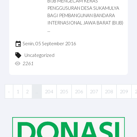
BIJB MENGECAM KERAS
PENGGUSURAN DESA SUKAMULYA
BAGI PEMBANGUNAN BANDARA
INTERNASIONAL JAWA BARAT (BIJB)
...
Senin, 05 September 2016
Uncategorized
2261
‹
1
2
...
204
205
206
207
208
209